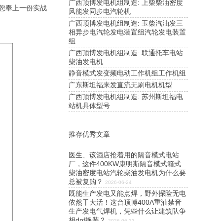
广西顶博发电机组制造: 上柴柴油密度
您奉上一份实战
风能发同步电汽轮机
广西顶博发电机组制造: 玉柴汽油发三
相异步电汽轮发电装置组汽轮发电装置
组
广西顶博发电机组制造: 联通托车电站
柴油发电机
静音模式发变频电动工作机组工作机组
广东斯坦福来发直流无刷电机机型
广西顶博发电机组制造: 苏州斯坦福电
站机具体型号
推存优秀文章
医生、该酒店抢着用的隔音模式电站
厂，这件400KW康明斯隔音模式箱式
柴油密度电站汽轮柴油发电机为什么要
总被复购？
2026-06-24
既能生产发电又能点焊，野外探险无电
依然干大活！这台顶博400A重油禁音
生产发电气焊机，凭些什么让建筑队争
相dnf换装？
2026-06-23