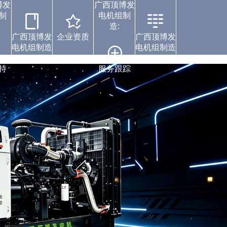
博发
广西顶博发
制
电机组制
造:
广西顶博发
企业资质
广西顶博发
电机组制造
电机组制造
案例中心
持
服务跟踪