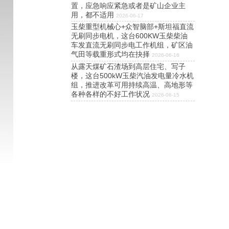
置，应急响应紧急或者是矿山企业主
用，都不适用
2026-06-17
玉柴重型机械心+众智脑部+斯坦福直流
无刷同步电机，这台600KW玉柴柴油
车发直流无刷同步电工作机组，矿区油
气田等载重形式均在抉择
2026-06-16
从露天煤矿石渣场到高层住宅、写子
楼，这台500kW玉柴汽油发电量冷水机
组，推进改革可用持续高温、高地形等
各种各样的不好工作状况
2026-06-15