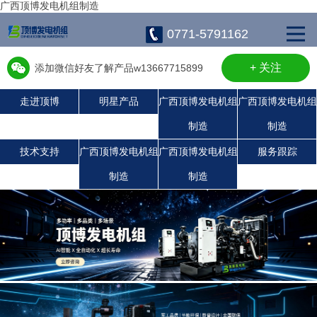
广西顶博发电机组制造
0771-5791162
+ 关注
添加微信好友了解产品w13667715899
走进顶博
明星产品
广西顶博发电机组
广西顶博发电机组
制造
制造
广西顶博发电机组制造:康明斯广西顶博发电机组制造
广西顶博发电机组制造:沃尔沃发电机组
广西顶博发电机组制造:潍柴发电机组
珀金斯发电机组
静音发电机组
上柴发电机组
玉柴发电机组
技术支持
广西顶博发电机组
广西顶博发电机组
服务跟踪
制造
制造