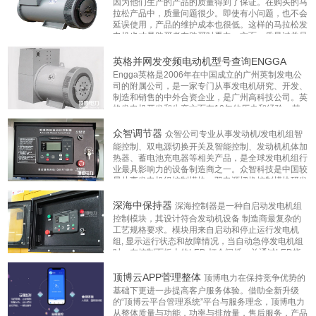
因为他们生产的产品的质量得到了保证。在购买的马
制造
拉松产品中，质量问题很少。即使有小问题，也不会
延误使用，产品的维护成本也很低。这样的马拉松发
电机也才是购买者在购买时看中一方面，质量过关虽
济柴广西顶博发电机组
移动汽车发电机组
集装箱发电机组
然是每个企业都强调的重点，但不是每个企
...更多
英格并网发变频电动机型号查询ENGGA
制造
双电源自动切换和遥控
燃气发电机组
Engga英格是2006年在中国成立的广州英制发电公
司的附属公司，是一家专门从事发电机研究、开发、
制造和销售的中外合资企业，是广州高科技公司。英
高压发电机组
柴油发电机配件
西门子发电机
格发电机开发和生产方面有18年的历史和经验，其
目标是“全球前沿远景、科学和技术创新第一”，一贯
捍卫英国品牌“科学、技
...更多
众智调节器
众智公司专业从事发动机/发电机组智
能控制、双电源切换开关及智能控制、发动机机体加
热器、蓄电池充电器等相关产品，是全球发电机组行
业最具影响力的设备制造商之一。众智科技是中国较
早从事发电机组控制模块、双电源切换控制模块研发
和生产的企业之一，部分产品严格通过德国MT
...更
多
深海中保持器
深海控制器是一种自启动发电机组
控制模块，其设计符合发动机设备 制造商最复杂的
工艺规格要求。模块用来自启动和停止运行发电机
组, 显示运行状态和故障情况，当自动急停发电机组
时，在控制面板上的LED 灯会闪烁，并通过LED指
示故障原因。可根据客户需要选择操作
...更多
顶博云APP菅理整体
顶博电力在保持竞争优势的
基础下更进一步提高客户服务体验。借助全新升级
的“顶博云平台管理系统”平台与服务理念，顶博电力
从整体质量与功能，功率与排放量，售后服务，产品