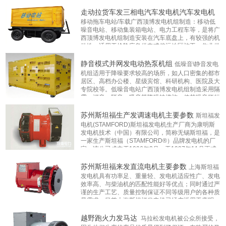
固定动力、工程机械、农用机械的理想动力。17年
...
更多
走动拉货车发三相电汽车发电机汽车发电机
造:小型发电机组/电焊发
组制造
移动拖车电站/车载广西顶博发电机组制造：移动低
噪音电站、移动集装箱电站、电力工程车等，是将广
西顶博发电机组制造安装在汽车底盘上，有较强的机
电机组/多功能发电机组
珀金斯广西顶博发电机
韩国斗山发电机组
动性，适用于抢险应急供电或偏远地区施工，作业供
电。一、移动拖车发电机组的配置：（1）牵引：采
用活动式挂钩，180°转盘、转向灵活，运行方便
...更
组制造
广西顶博发电机组制
静音模式并网发电动热泵机组
低噪音\静音发电
多
机组适用于降噪要求较高的场所，如人口密集的都市
居区、高档办公楼、星级宾馆、科研机构、医院及大
造:道依茨广西顶博发电
专院校等。低噪音电站广西顶博发电机组制造采用隔
震、消音、隔音、吸音等降噪技措施，使其噪音指标
机组制造
大降低。部分静音发电机组广西顶博发电机组制造：
1、中国华融资产管理股份广西分公司
...更多
苏州斯坦福生产发调速电机主要参数
斯坦福发
电机(STAMFORD)斯坦福发电机生产厂商为康明斯
广西顶博发电机组制
无动广西顶博发电机组
威曼广西顶博发电机组
发电机技术（中国）有限公司，简称无锡斯坦福，是
一家生产斯坦福（STAMFORD®）品牌发电机的厂
造:德国奔驰广西顶博发
制造
制造
家。该公司成立于1996年2月，于1997年11月正式
开业，首期投资1760万美元，目前年生产能力为
50
...更多
苏州斯坦福来发直流电机主要参数
上海斯坦福
电机组制造
广西顶博发电机组制
潍柴广西顶博发电机组
发电机具有功率足、重量轻、发电机适应性广、发电
效率高、与柴油机的匹配性能好等优点；同时通过严
造:里卡多广西顶博发电
制造
谨的生产工艺、质量控制保证不同等级用户的各种质
量需求。目前上海斯坦福发电机已经广泛用于康明
斯、mtu、man，道依茨，volvo、上柴、玉柴、潍
机组制造
通柴广西顶博发电机组
柴、东风柴油机
...更多
越野跑火力发马达
马拉松发电机被公众所接受，