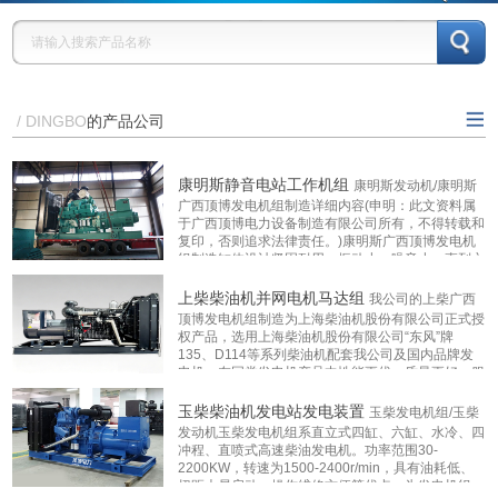
/ DINGBO
的产品公司
康明斯广西顶博发电机
上柴广西顶博发电机组
玉柴广西顶博发电机组
康明斯静音电站工作机组
康明斯发动机/康明斯
广西顶博发电机组制造详细内容(申明：此文资料属
组制造
制造
制造
于广西顶博电力设备制造有限公司所有，不得转载和
复印，否则追求法律责任。)康明斯广西顶博发电机
组制造缸体设计坚固耐用，振动小，噪音小；直列六
无锡斯坦福发电机型号
上海斯坦福发电机型号
马拉松发电机
缸四冲程；效率高；替换湿式式气缸套，寿命长，维
修方便；两缸4气门，进气充
...更多
上柴柴油机并网电机马达组
我公司的上柴广西
移动拖车发电机组
静音发电机组
英格发电机型号
顶博发电机组制造为上海柴油机股份有限公司正式授
权产品，选用上海柴油机股份有限公司“东风”牌
135、D114等系列柴油机配套我公司及国内品牌发
ENGGA
电机，在同类发电机产品中性能更优，质量更好，服
务更有保障，功率范围：50KW-1600KW。2021年
众智控制器
深海控制器
广西顶博发电机组制
上柴授权O
...更多
玉柴柴油机发电站发电装置
玉柴发电机组/玉柴
发动机玉柴发电机组系直立式四缸、六缸、水冷、四
冲程、直喷式高速柴油发电机。功率范围30-
造:顶博云平台管理系统
2200KW，转速为1500-2400r/min，具有油耗低、
扭距大易启动、操作维修方便等优点。为发电机组、
广西顶博发电机组制
防汛排涝移动泵车
沃尔沃广西顶博发电机