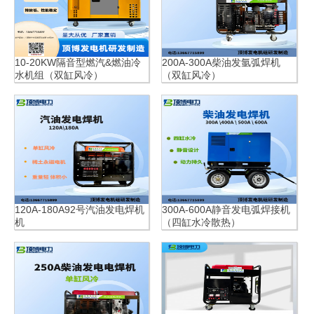
造:里卡多广西顶博发电
制造
制造
机组制造
济柴广西顶博发电机组
移动汽车发电机组
10-20KW隔音型燃汽&燃油冷
200A-300A柴油发氩弧焊机
制造
集装箱发电机组
水机组（双缸风冷）
（双缸风冷）
广西顶博发电机组制
燃气发电机组
高压发电机组
造:双电源自动切换和遥
柴油发电机配件
西门子发电机
控
120A-180A92号汽油发电焊机
300A-600A静音发电弧焊接机
机
（四缸水冷散热）